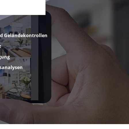
d Geländekontrollen
z
gung
tsanalysen