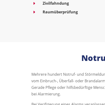
E
Zivilfahndung
E
Raumüberprüfung
Notru
Mehrere hundert Notruf- und Störmeldunge
vom Einbruch-, Überfall- oder Brandalar
Gerade Pflege oder hilfsbedürftige Mensc
bei Alarmierung.
Bei Verifizierung eines Alarms veranlass