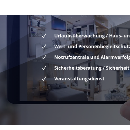
N
Urlaubsüberwachung / Haus- un
N
Wert- und Personenbegleitschut
N
Notrufzentrale und Alarmverfol
N
Sicherheitsberatung / Sicherhei
N
Veranstaltungsdienst