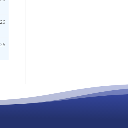
026
026