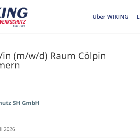
Über WIKING
L
r/in (m/w/d) Raum Cölpin
mern
hutz SH GmbH
uli 2026