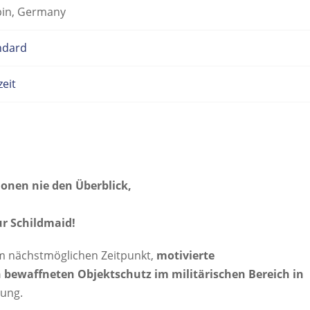
pin, Germany
ndard
zeit
tionen nie den Überblick,
r Schildmaid!
um nächstmöglichen Zeitpunkt,
motivierte
n bewaffneten Objektschutz im militärischen Bereich in
rung.